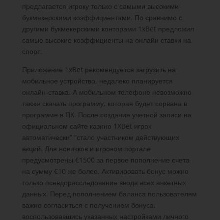
предлагается игроку только с самыми высокими
букмекерскими коэффициентами. По сравнимо с
другими букмекерскими конторами 1xBet предложил
самые высокие коэффициенты на онлайн ставки на
спорт.
Приложение 1xBet рекомендуется загрузить на
мобильное устройство, недалеко планируется
онлайн-ставка. А мобильном телефоне невозможно
также скачать программу, которая будет сорвана в
программе в ПК. После создания учетной записи на
официальном сайте казино 1XBet игрок
автоматически” “стало участником действующих
акций. Для новичков и игровом портале
предусмотрены €1500 за первое пополнение счета
на сумму €10 же более. Активировать бонус можно
только псевдорасследование ввода всех анкетных
данных. Перед пополнением баланса пользователям
важно согласиться с получением бонуса,
воспользовавшись указанных настройками личного