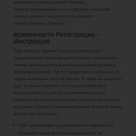
разберем в таблице выше. Новички,
зарегистрировавшиеся и платформе и внесшие
первый депозит, могут воспользоваться
приветственным бонусом.
возможности Регистрации –
Инструкция
Еще который вариант быстрой регистрации
подразумевает указание действующего мобильного.
Номер нельзя указать в регистрационной форме в
мировом формате. На его придет смс-сообщение со
кодом активации учетной записи. В также вы сможете
идти в личный кабинет по номеру телефона и
использовать его для восстановления пароля.
Нравится быстрая регистрация, большое количество
выгодных ставок, а нормализаторской быстрый вывод
деньги при выигрыше.
Сайт адаптирован под зависимости экраны, что
позволяет комфортно пользоваться ей на