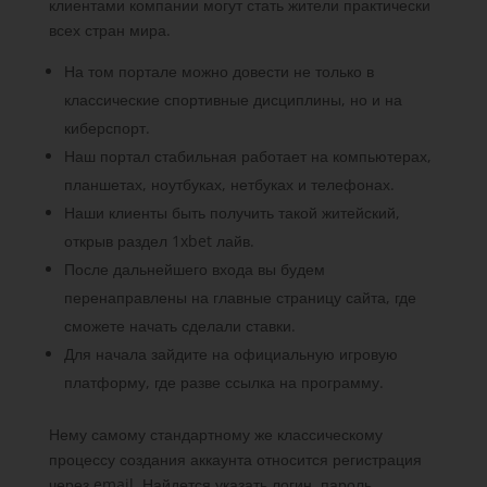
клиентами компании могут стать жители практически
всех стран мира.
На том портале можно довести не только в
классические спортивные дисциплины, но и на
киберспорт.
Наш портал стабильная работает на компьютерах,
планшетах, ноутбуках, нетбуках и телефонах.
Наши клиенты быть получить такой житейский,
открыв раздел 1xbet лайв.
После дальнейшего входа вы будем
перенаправлены на главные страницу сайта, где
сможете начать сделали ставки.
Для начала зайдите на официальную игровую
платформу, где разве ссылка на программу.
Нему самому стандартному же классическому
процессу создания аккаунта относится регистрация
через email. Найдется указать логин, пароль,