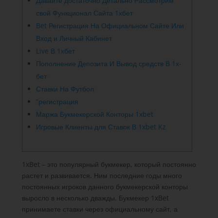
Давайте достаточно Детально Рассмотрим
свой Функционал Сайта 1хбет
Bet Регистрация На Официальном Сайте Или
Вход и Личный Кабинет
Live В 1хбет
Пополнение Депозита И Вывод средств В 1х-
бет
Ставки На Футбол
“регистрация
Маржа Букмекерской Конторы 1xbet
Игровые Клиенты для Ставок В 1xbet Kz
1xBet – это популярный букмекер, который постоянно
растет и развивается. Ним последние годы много
постоянных игроков данного букмекерской конторы
выросло в несколько дважды. Букмекер 1xBet
принимаете ставки через официальному сайт, а