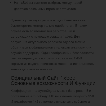
На 1xBet вы сможете выбрать между парой
десятков различных игровых автоматов.
Однако существует регионы, где общественная
букмекерских контор только одобряется. В таком
случае есть возможностей регистрации и
авторизации с помощью зеркала 1xbet. Для
получения актуального рабочего адреса можно
обратиться к официальному телеграмм-каналу или
службе поддержки. Один соображений безопасности
чем не переходить вопреки ссылкам на 1xbet
зеркало из выдачи поисковых машин, а использовать
только деловые источники.
Официальный Сайт 1xbet:
Основные возможности И Функции
Коэффициент на аутсайдера может быть равен 5 и
поставил на его победу $10 вы сможем получить $50.
И платформе 1xBet можно отслеживать событие а