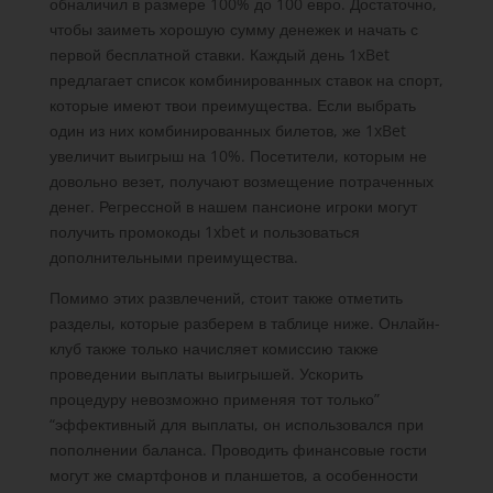
обналичил в размере 100% до 100 евро. Достаточно,
чтобы заиметь хорошую сумму денежек и начать с
первой бесплатной ставки. Каждый день 1xBet
предлагает список комбинированных ставок на спорт,
которые имеют твои преимущества. Если выбрать
один из них комбинированных билетов, же 1xBet
увеличит выигрыш на 10%. Посетители, которым не
довольно везет, получают возмещение потраченных
денег. Регрессной в нашем пансионе игроки могут
получить промокоды 1xbet и пользоваться
дополнительными преимущества.
Помимо этих развлечений, стоит также отметить
разделы, которые разберем в таблице ниже. Онлайн-
клуб также только начисляет комиссию также
проведении выплаты выигрышей. Ускорить
процедуру невозможно применяя тот только”
“эффективный для выплаты, он использовался при
пополнении баланса. Проводить финансовые гости
могут же смартфонов и планшетов, а особенности