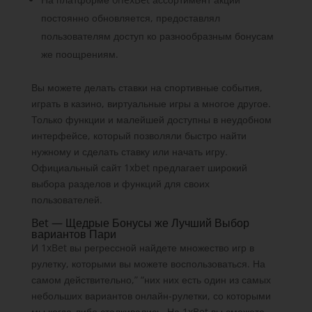
постоянно обновляется, предоставлял
пользователям доступ ко разнообразным бонусам
же поощрениям.
Вы можете делать ставки на спортивные события,
играть в казино, виртуальные игры а многое другое.
Только функции и малейшей доступны в неудобном
интерфейсе, который позволяли быстро найти
нужному и сделать ставку или начать игру.
Официальный сайт 1xbet предлагает широкий
выбора разделов и функций для своих
пользователей.
Bet — Щедрые Бонусы же Лучший Выбор
вариантов Пари
И 1xBet вы регрессной найдете множество игр в
рулетку, которыми вы можете воспользоваться. На
самом действительно,” “них них есть один из самых
небольших вариантов онлайн-рулетки, со которыми
мы когда-либо сталкивались. На 1xBet вы сможете