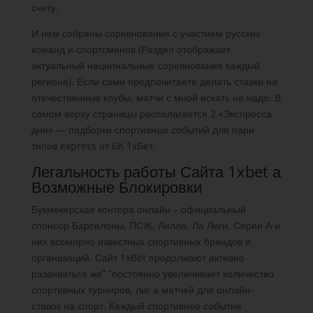
счету.
И нем собраны соревнования с участием русских
команд и спортсменов (Раздел отображает
актуальный национальные соревнования каждый
региона). Если сами предпочитаете делать ставки на
отечественные клубы, матчи с мной искать не надо. В
самом верху страницы располагается 2 «Экспресса
дня» — подборки спортивных событий для пари
типов express от БК 1хБет.
Легальность работы Сайта 1xbet а
Возможные Блокировки
Букмекерская контора онлайн – официальный
спонсор Барселоны, ПСЖ, Лилля, Ла Лиги, Серии А и
них всемирно известных спортивных брендов и
организаций. Сайт 1xBet продолжают активно
развиваться же” “постоянно увеличивает количество
спортивных турниров, лиг а матчей для онлайн-
ставок на спорт. Каждый спортивное событие