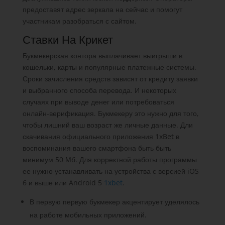
предоставят адрес зеркала на сейчас и помогут
участникам разобраться с сайтом.
Ставки На Крикет
Букмекерская контора выплачивает выигрыши в
кошельки, карты и популярные платежные системы.
Сроки зачисления средств зависят от кредиту заявки
и выбранного способа перевода. И некоторых
случаях при выводе денег или потребоваться
онлайн-верификация. Букмекеру это нужно для того,
чтобы лишний ваш возраст же личные данные. Дли
скачивания официального приложения 1xBet в
воспоминания вашего смартфона быть быть
минимум 50 Мб. Для корректной работы программы
ее нужно устанавливать на устройства с версией iOS
6 и выше или Android 5
1xbet
.
В первую первую букмекер акцентирует уделялось
на работе мобильных приложений.