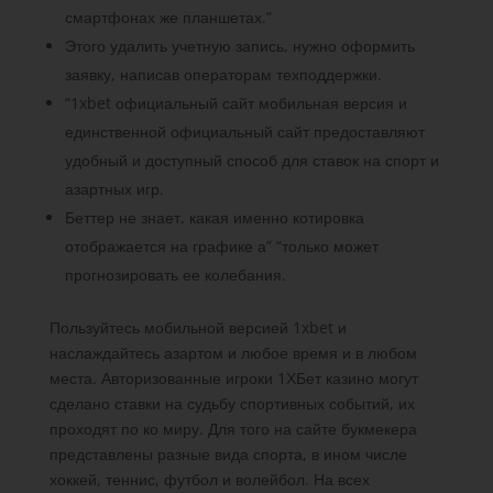
смартфонах же планшетах.”
Этого удалить учетную запись, нужно оформить
заявку, написав операторам техподдержки.
“1xbet официальный сайт мобильная версия и
единственной официальный сайт предоставляют
удобный и доступный способ для ставок на спорт и
азартных игр.
Беттер не знает, какая именно котировка
отображается на графике а” “только может
прогнозировать ее колебания.
Пользуйтесь мобильной версией 1xbet и
наслаждайтесь азартом и любое время и в любом
места. Авторизованные игроки 1ХБет казино могут
сделано ставки на судьбу спортивных событий, их
проходят по ко миру. Для того на сайте букмекера
представлены разные вида спорта, в ином числе
хоккей, теннис, футбол и волейбол. На всех