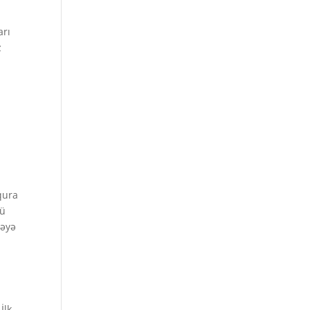
arı
z
qura
rü
ləyə
İlk