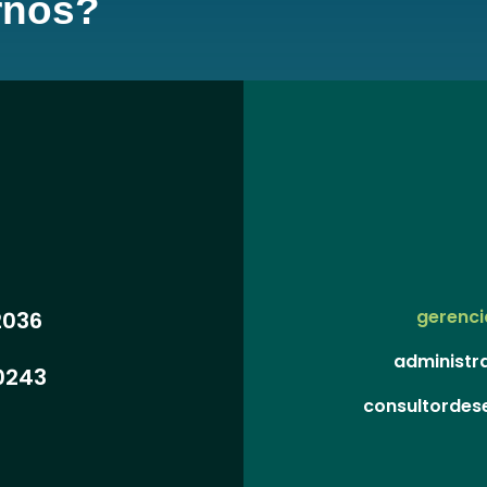
rnos?
gerenc
2036
administr
0243
consultordes