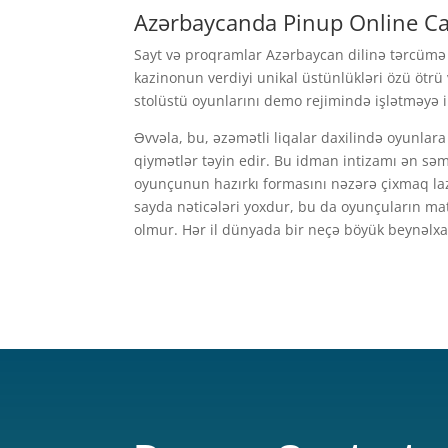
Azərbaycanda Pinup Online Casi
Sayt və proqramlar Azərbaycan dilinə tərcümə 
kazinonun verdiyi unikal üstünlükləri özü ötrü 
stolüstü oyunlarını demo rejimində işlətməyə 
Əvvəla, bu, əzəmətli liqalar daxilində oyunlar
qiymətlər təyin edir. Bu idman intizamı ən səm
oyunçunun hazırkı formasını nəzərə çixmaq lazı
sayda nəticələri yoxdur, bu da oyunçuların ma
olmur. Hər il dünyada bir neçə böyük beynəlxalq