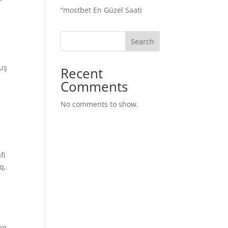
“mostbet En Güzel Saati
Search
muş
Recent
Comments
No comments to show.
fi
q,
uq,