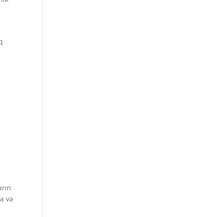
q
arın
da və