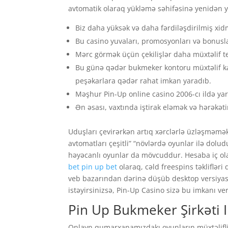
avtomatik olaraq yükləmə səhifəsinə yenidən y
Biz daha yüksək və daha fərdiləşdirilmiş xidm
Bu casino yuvaları, promosyonları və bonusları
Mərc görmək üçün çekilişlər daha müxtəlif te
Bu günə qədər bukmeker kontoru müxtəlif ka
peşəkarlara qədər rahat imkan yaradıb.
Məşhur Pin-Up online casino 2006-cı ildə yar
Ən əsası, vaxtında iştirak eləmək və hərəkəti
Uduşları çevirərkən artıq xərclərlə üzləşməmək 
avtomatları çeşitli” “növlərdə oyunlar ilə dolu
həyəcanlı oyunlar da mövcuddur. Hesaba iç ola 
bet pin up bet
olaraq, cəld freespins təklifləri
veb bazarından dərinə düşüb desktop versiyası
istəyirsinizsə, Pin-Up Casino sizə bu imkanı ver
Pin Up Bukmeker Şirkəti 
Onlayn qumarxanamızdakı oyunların müxtəlifliy