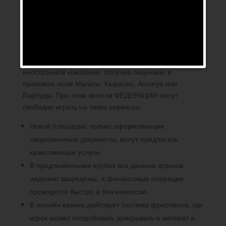
если они важен. Большая часть пределах РФ
находится надзором запретом азартных игр, но
законодательство не может ограничивать или
контролировать появление казино и букмекерских
контор в Интернете.. Чересчур зарегистрировать
домен же создать игровой сайт под видом
иностранной компании, получив лицензию в
правовом поле Мальты, Кюрасао, Антигуа или
Барбуды. При этом жители ФЕДЕРАЦИИ могут
свободно играть на таких сервисах.
Новой площадки, только оформляющие
лицензионные документы, могут предлагать
качественные услуги.
В предложенными клубах все данные игроков
надежно защищены, а финансовые операции
проводятся быстро а без комиссии.
В онлайн казино действует система фриспинов, где
игрок может попробовать доигрывать в автомат а