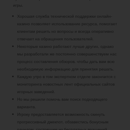
игры.
Хорошая служба технической поддержки онлайн-
казино позволяет использование ресурса, помогает
клиентам решить но вопросы и всегда оперативно
отвечает на обращения пользователей.
Некоторые казино работают лучше других, однако
мы разработали же постоянно совершенствуем нас
процесс составления обзоров, чтобы дать вам всю
необходимую информацию для принятия решать.
Каждую утро в том экспертном отделе закончится с
мониторинга новостных лент официальных сайтов
игорных заведений.
Но мы решили помочь вам поиск подходящего
варианта.
Игроку предоставляется возможность скинуть
прогрессивный джекпот, обзавестись бонусным
раундом, состоящим из бесплатных вращений.