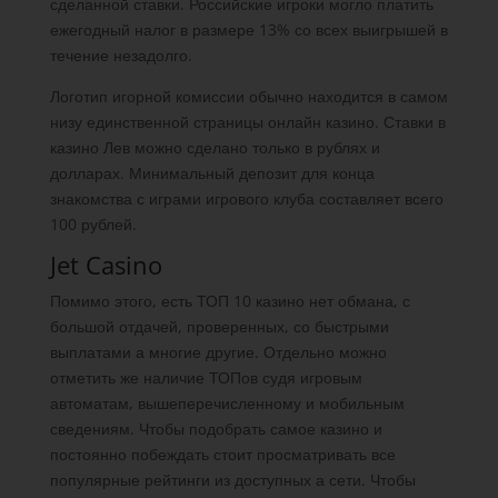
сделанной ставки. Российские игроки могло платить
ежегодный налог в размере 13% со всех выигрышей в
течение незадолго.
Логотип игорной комиссии обычно находится в самом
низу единственной страницы онлайн казино. Ставки в
казино Лев можно сделано только в рублях и
долларах. Минимальный депозит для конца
знакомства с играми игрового клуба составляет всего
100 рублей.
Jet Casino
Помимо этого, есть ТОП 10 казино нет обмана, с
большой отдачей, проверенных, со быстрыми
выплатами а многие другие. Отдельно можно
отметить же наличие ТОПов судя игровым
автоматам, вышеперечисленному и мобильным
сведениям. Чтобы подобрать самое казино и
постоянно побеждать стоит просматривать все
популярные рейтинги из доступных а сети. Чтобы