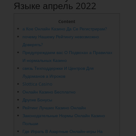
Языке апрель 2022
Content
а Кое Онлайн Казино Да Се Регистрирам?
почему Нашему Рейтингу невозможно
Доверять?
Предупреждаем вас О Подвохах а Правилах
И нормальных Казино
связь Техподдержки И Центров Для
Лудоманов а Игроков
Slottica Casino
Онлайн Казино Бесплатно
Другие Бонусы
Рейтинг Лучших Казино Онлайн
Законодательные Нормы Онлайн Казино
Польши
Где Играть В Азартные Онлайн-игры На