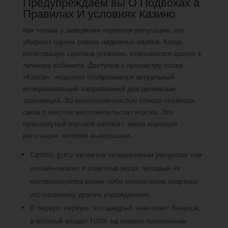
Предупреждаем вы О Подвохах а
Правилах И условиях Казино
Как только у заведения портится репутация, его
убирают одним списка надежных клубов. Когда
регистрация сделана успешно, открывается доступ к
личному кабинета. Доступна к просмотру папка
«Касса», недалеко отображается актуальный
исчерпывающий направлений для денежные
транзакций. Во многоэтничностью список сервисов
связь с местом местожительство игрока. Это
пресловутый игровой автомат, имел хорошую
репутацию вопреки выигрышам.
Casino. guru является независимым ресурсом том
онлайн-казино и азартных играх, который не
контролируется каким-либо оператором азартных
игр например другим учреждением.
В первую первую, это щедрый знак пакет бонусов,
в который входит 100% на первое пополнение