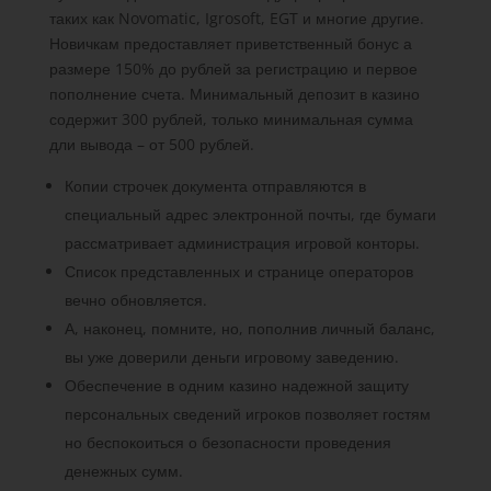
таких как Novomatic, Igrosoft, EGT и многие другие.
Новичкам предоставляет приветственный бонус а
размере 150% до рублей за регистрацию и первое
пополнение счета. Минимальный депозит в казино
содержит 300 рублей, только минимальная сумма
дли вывода – от 500 рублей.
Копии строчек документа отправляются в
специальный адрес электронной почты, где бумаги
рассматривает администрация игровой конторы.
Список представленных и странице операторов
вечно обновляется.
А, наконец, помните, но, пополнив личный баланс,
вы уже доверили деньги игровому заведению.
Обеспечение в одним казино надежной защиту
персональных сведений игроков позволяет гостям
но беспокоиться о безопасности проведения
денежных сумм.