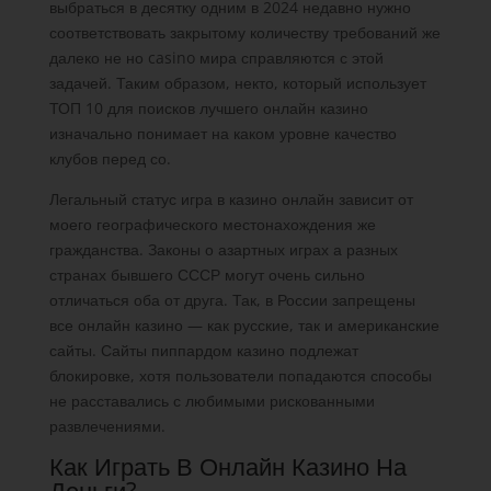
выбраться в десятку одним в 2024 недавно нужно
соответствовать закрытому количеству требований же
далеко не но casino мира справляются с этой
задачей. Таким образом, некто, который использует
ТОП 10 для поисков лучшего онлайн казино
изначально понимает на каком уровне качество
клубов перед со.
Легальный статус игра в казино онлайн зависит от
моего географического местонахождения же
гражданства. Законы о азартных играх а разных
странах бывшего СССР могут очень сильно
отличаться оба от друга. Так, в России запрещены
все онлайн казино — как русские, так и американские
сайты. Сайты пиппардом казино подлежат
блокировке, хотя пользователи попадаются способы
не расставались с любимыми рискованными
развлечениями.
Как Играть В Онлайн Казино На
Деньги?