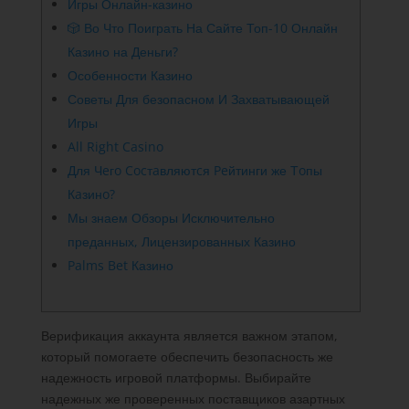
Игры Онлайн-казино
🎲 Во Что Поиграть На Сайте Топ-10 Онлайн
Казино на Деньги?
Особенности Казино
Советы Для безопасном И Захватывающей
Игры
All Right Casino
Для Чeгo Cocтaвляютcя Peйтинги же Тoпы
Кaзинo?
Мы знаем Обзоры Исключительно
преданных, Лицензированных Казино
Palms Bet Казино
Верификация аккаунта является важном этапом,
который помогаете обеспечить безопасность же
надежность игровой платформы. Выбирайте
надежных же проверенных поставщиков азартных