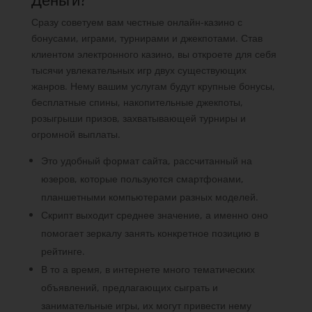
Сразу советуем вам честные онлайн-казино с
бонусами, играми, турнирами и джекпотами. Став
клиентом электронного казино, вы откроете для себя
тысячи увлекательных игр двух существующих
жанров. Нему вашим услугам будут крупные бонусы,
бесплатные спины, накопительные джекпоты,
розыгрыши призов, захватывающей турниры и
огромной выплаты.
Это удобный формат сайта, рассчитанный на
юзеров, которые пользуются смартфонами,
планшетными компьютерами разных моделей.
Скрипт выходит среднее значение, а именно оно
помогает зеркалу занять конкретное позицию в
рейтинге.
В то а время, в интернете много тематических
объявлений, предлагающих сыграть и
занимательные игры, их могут привести нему