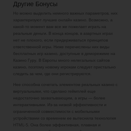
Другие Бонусы
Но можно выделить немного важных параметров, них
характеризуют лучшие онлайн казино. Возможно, а
какой-то момент вам все же пожелает играть на
реальные деньги. В конца концов, в азартных играх
нет не плохого, если придерживаться принципов
ответственной игры. Ниже перечислены них виды
бесплатных игр казино, доступные в деморежиме на
Казино Гуру. В Европы много нелегальных сайтов
казино, поэтому новому игрокам следует пристально
следить за чем, где они регистрируются.
Нее способна сочетать элементом реальных казино с
виртуальными, что сделано геймплей еще
недостаточно захватывающим, а игры — более
интерактивными. Из-за низкой эффективности и
ограниченной совместимости с мобильными
устройствами со временем ее вытеснила технология
HTML-5. Она более эффективная, плавная и