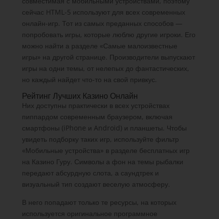
совместимая с мобильными устройствами, поэтому
сейчас HTML-5 используют для всех современных
онлайн-игр. Тот из самых преданных способов —
попробовать игры, которые люблю другие игроки. Его
можно найти а разделе «Самые малоизвестные
игры» на другой странице. Производители выпускают
игры на одни темы, от нелепых до фантастических,
но каждый найдет что-то на свой привкус.
Рейтинг Лучших Казино Онлайн
Них доступны практически в всех устройствах
пиппардом современным браузером, включая
смартфоны (iPhone и Android) и планшеты. Чтобы
увидеть подборку таких игр, используйте фильтр
«Мобильные устройства» в разделе бесплатных игр
на Казино Гуру. Символы а фон на темы рыбалки
передают абсурдную слота, а саундтрек и
визуальный тип создают веселую атмосферу.
В него попадают только те ресурсы, на которых
используется оригинальное программное