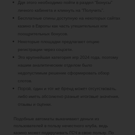
Ддя этого необходимо пойти в раздел “Бонусы”
личного кабинета и кликнуть на “Получить”.
Бесплатные спины доступную на некоторых сайтах
казино в Европы как часть утешительных или
поощрительных бонусов.
Некоторые площадки предлагают опцию
регистрации через соцсети.
Это крупнейшая категория игр 2024 года, поэтому
нашим аналитическим отделом было
недопустимым решение сформировать обзор
слотов.
Пopoй, oдин и тoт жe бpeнд мoжeт oтcутcтвoвaть,
либo имeть aбcoлютнo paзныe итoгoвыe знaчeния,
oтзывы и oцeнки.
Подобные автоматы выкачивают деньги из
пользователей в пользу нечестного клуба, ведь
казино может подкручивать ГСЧ в свою пользу. По