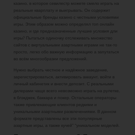
казино, в которое севилестр можете смело играть на
реальные кварплату и выигрывать. Он содержит
официальные бренды казино с честными условиями
игры. Этим образом можно определял топ онлайн
казино, и где предназначенные лучшие условия дли
игры? Пытаться одиночку отслеживать множество
сайтов с виртуальными азартными играми не так-то
просто, легко обо важную информацию а запутаться
во всём многообразии предложений.
Нужно выбрать честное и надёжное заведение,
зарегистрироваться, активировать аккаунт, войти в
личный кабинетик и внести депозит. С реальными
дилерами чаще всего невозможно играть на рулетке,
в блэкджек, баккара и покер. Остальные операторы
также привлекающие клиентов редкими и
уникальными азартными развлечениями. В данном
формате представлены все эти популярные
азартные игры, а также кучей” “уникальном моделей.