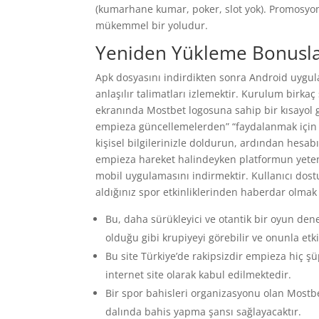
(kumarhane kumar, poker, slot yok). Promosyon
mükemmel bir yoludur.
Yeniden Yükleme Bonusla
Apk dosyasını indirdikten sonra Android uygu
anlaşılır talimatları izlemektir. Kurulum birk
ekranında Mostbet logosuna sahip bir kısayol 
empieza güncellemelerden” “faydalanmak için
kişisel bilgilerinizle doldurun, ardından hesab
empieza hareket halindeyken platformun yetene
mobil uygulamasını indirmektir. Kullanıcı dost
aldığınız spor etkinliklerinden haberdar olmak 
Bu, daha sürükleyici ve otantik bir oyun de
olduğu gibi krupiyeyi görebilir ve onunla etki
Bu site Türkiye’de rakipsizdir empieza hiç ş
internet site olarak kabul edilmektedir.
Bir spor bahisleri organizasyonu olan Mostbet,
dalında bahis yapma şansı sağlayacaktır.