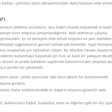
 kodları, çevrimiçi bahis deneyiminizden daha fazlasını elde etme
rı
lamasını yükleme prosedürü, onu mobil cihazda başlatmak ve basit
aç saniye sürer empieza tamamlandığında, akıllı telefonun çalışma
görünecektir. En iyi deneyimi elde etmek empieza en yeni özellikle
 Mostbet uygulamanızı güncel tutmak çok önemlidir. Kayıt formun
ınızı onaylamak için talimatları izleyin. Bir Mostbet hesabı oluştur
klerini kullanmaya başlamak için hızlı ve basit bir yaklaşım Most
u düzeni ve pratik özellikleri sayesinde bahislerinizden empieza ke
için perfect bir yöntemdir.
neyimi sunar, çünkü oyuncular tıpkı kara tabanlı bir kumarhanede
leşime girebilir.
üphesiz bahis endüstrisindeki en başarılı empieza güvenilir web
 kullanıcılara futbol, basketbol, tenis ve diğerleri gibi bir dizi spo