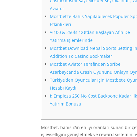
Casino Rəsmi Sayt Мosbet Seyrək: Indir, Gi
Aviator
Mostbet’te Bahis Yapılabilecek Popüler Sp
Etkinlikleri
%100 & 250fs 12$’dan Başlayan Afin De
Yatırma Işlemlerinde
Mostbet Download Nepal Sports Betting I
Addition To Casino Bookmaker
Mostbet Aviator Tərəfindən Spribe
Azərbaycanda Crash Oyununu Onlayn Oy
Türkiye’den Oyuncular Için Mostbet’e Oyu
Hesabı Kaydı
₺ Empieza 250 No Cost Backbone Kadar Il
Yatırım Bonusu
Mostbet, bahis i?in en iyi oranları sunan bir çe
işlevselliğini genişletmek ve reward sistemini 