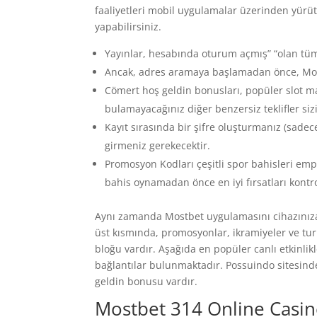
faaliyetleri mobil uygulamalar üzerinden yürü
yapabilirsiniz.
Yayınlar, hesabında oturum açmış” “olan tüm k
Ancak, adres aramaya başlamadan önce, Mostb
Cömert hoş geldin bonusları, popüler slot m
bulamayacağınız diğer benzersiz teklifler sizi
Kayıt sırasında bir şifre oluşturmanız (sadec
girmeniz gerekecektir.
Promosyon Kodları çeşitli spor bahisleri emp
bahis oynamadan önce en iyi fırsatları kontr
Aynı zamanda Mostbet uygulamasını cihazınıza
üst kısmında, promosyonlar, ikramiyeler ve tur
bloğu vardır. Aşağıda en popüler canlı etkinli
bağlantılar bulunmaktadır. Possuindo sitesind
geldin bonusu vardır.
Mostbet 314 Online Casi