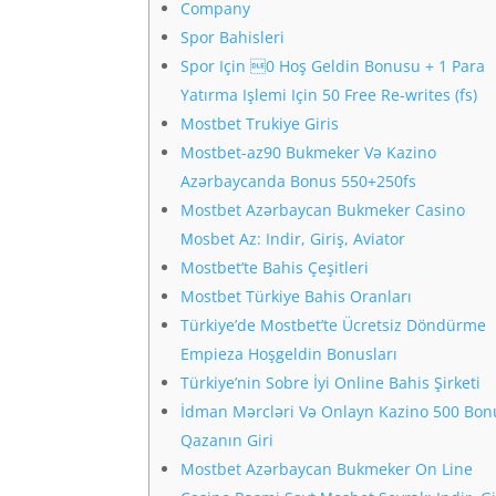
Company
Spor Bahisleri
Spor Için 0 Hoş Geldin Bonusu + 1 Para
Yatırma Işlemi Için 50 Free Re-writes (fs)
Mostbet Trukiye Giris
Mostbet-az90 Bukmeker Və Kazino
Azərbaycanda Bonus 550+250fs
Mostbet Azərbaycan Bukmeker Casino
Мosbet Az: Indir, Giriş, Aviator
Mostbet’te Bahis Çeşitleri
Mostbet Türkiye Bahis Oranları
Türkiye’de Mostbet’te Ücretsiz Döndürme
Empieza Hoşgeldin Bonusları
Türkiye’nin Sobre İyi Online Bahis Şirketi
İdman Mərcləri Və Onlayn Kazino 500 Bon
Qazanın Giri
Mostbet Azərbaycan Bukmeker On Line