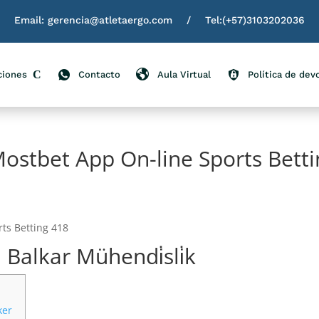
Email: gerencia@atletaergo.com / Tel:(+57)3103202036
ciones
Contacto
Aula Virtual
Política de dev
Mostbet App On-line Sports Betti
ts Betting 418
Balkar Mühendi̇sli̇k
ker