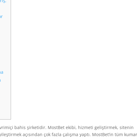
riş,
or
n
na
n
k
vrimiçi bahis şirketidir. MostBet ekibi, hizmeti geliştirmek, sitenin
iyileştirmek açısından çok fazla çalışma yaptı. MostBet’in tüm kuma