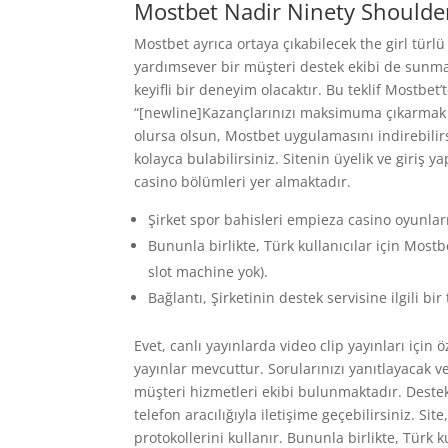
Mostbet Nadir Ninety Shoulde
Mostbet ayrıca ortaya çıkabilecek the girl tü
yardımsever bir müşteri destek ekibi de sunma
keyifli bir deneyim olacaktır. Bu teklif Mostb
“[newline]Kazançlarınızı maksimuma çıkarmak 
olursa olsun, Mostbet uygulamasını indirebilirsi
kolayca bulabilirsiniz. Sitenin üyelik ve giriş
casino bölümleri yer almaktadır.
Şirket spor bahisleri empieza casino oyunlar
Bununla birlikte, Türk kullanıcılar için Most
slot machine yok).
Bağlantı, Şirketinin destek servisine ilgili bir
Evet, canlı yayınlarda video clip yayınları için
yayınlar mevcuttur. Sorularınızı yanıtlayacak v
müşteri hizmetleri ekibi bulunmaktadır. Destek
telefon aracılığıyla iletişime geçebilirsiniz. S
protokollerini kullanır. Bununla birlikte, Türk k