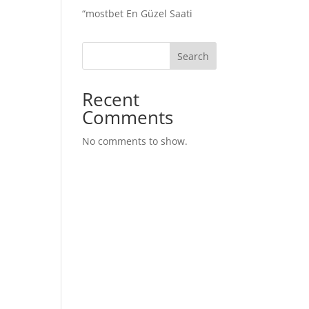
“mostbet En Güzel Saati
Search
Recent
Comments
No comments to show.