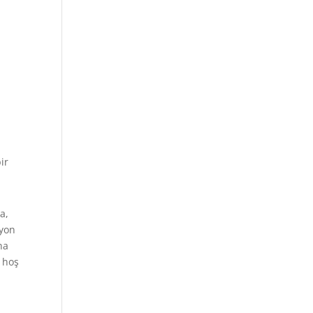
ir
a,
syon
na
 hoş