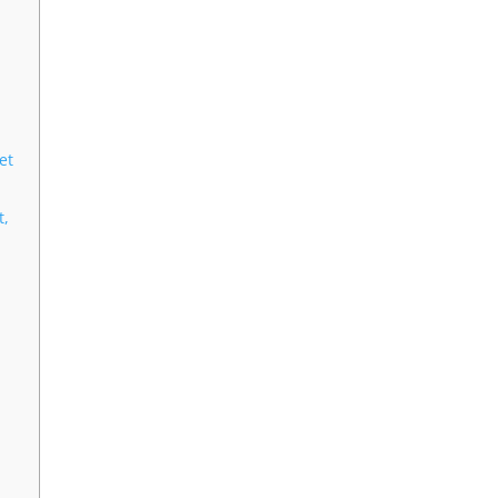
et
t,