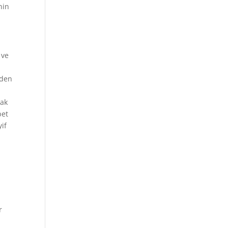
nin
 ve
rden
u
mak
bet
yif
r